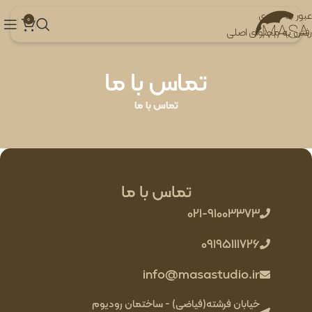
عبور به ناوبری
0
رفتن به محتوای اصلی
تماس با ما
تماس با ما
تماس با ما
021-91003373
09195111726
info@masastudio.ir
خیابان فرشته(فیاضی) - ساختمان رودیوم