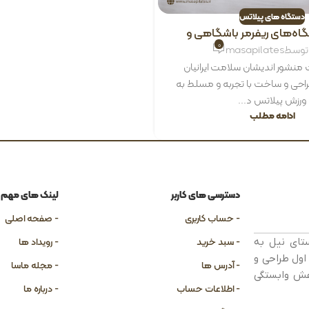
دستگاه های پیلاتس
اه‌هاى ريفرمر باشگاهى و
خانگی
0
 توسط
masapilates
نشور اندیشان سلامت ایرانیان
طراحی و ساخت با تجربه و مسلط به
ورزش پیلاتس د...
ادامه مطلب
دسترسی های کاربر
لینک های مهم
- حساب کاربری
- صفحه اصلی
- سبد خرید
- رویداد ها
تای نیل به
اول طراحی و
- آدرس ها
- مجله ماسا
هش وابستگی
- اطلاعات حساب
- درباره ما