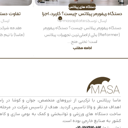
دستگاه های پیلاتس
دستگاه ریفورمر پیلاتس چیست؟ کاربرد، اجزا
تفاوت دستگ
و مزایا | ماسا پیلاتس
0
ارسال توسط
masapilates
ارسال
دستگاه ریفورمر پیلاتس چیست؟ دستگاه ریفورمر
مقدمه شرکت م
(Reformer) یکی از اصلی‌ترین تجهیزات پیلاتس
(ماسا) با تیم 
است؛ تختی متح...
ادامه مطلب
ماسا پیلاتس با ترکیبی از نیروهای متخصص، جوان و کوشا در راس
اهداف مدنظر و والا تاسیس گردید. هدف از تاسیس شرکت در مرحله 
ساخت دستگاه های ورزشی و توانبخشی و کمک به بومی سازی و کا
کشور به صنایع خارجی بوده است.
تماس با ما:
26293063-021