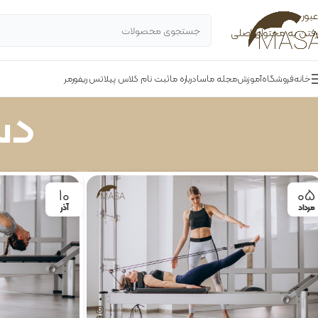
عبور به ناوبری
رفتن به محتوای اصلی
خانه
فروشگاه
آموزش
مجله ماسا
درباره ما
ثبت نام کلاس پیلاتس ریفورمر
دس
10
05
مرداد
آذر