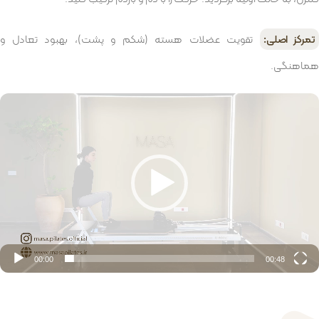
تمرکز اصلی:
تقویت عضلات هسته (شکم و پشت)، بهبود تعادل و
هماهنگی.
مایشگر
یدیو
00:00
00:48