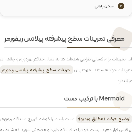
سخن پایانی
4
معرفی تمرینات سطح پیشرفته پیلاتس ریفورمر
این تمرینات برای کسانی طراحی شده‌اند که به دنبال حداکثر بهره‌وری و چالش در
تمرینات خود هستند. مهمترین
تمرینات سطح پیشرفته پیلاتس ریفورمر
عبارتنداز:
Mermaid با ترکیب دست
توضیح حرکت (مطابق ویدیو):
دست راست را گوشه کرییج دستگاه ریفورمر
پیلاتس قرار دهید. پشت خود را صاف نگه دارید و مطمئن شوید که شانه به