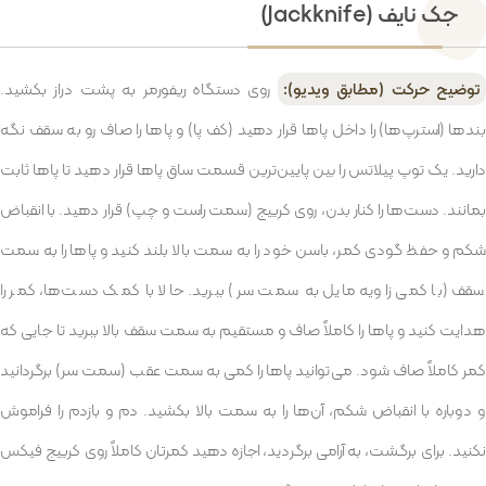
جک نایف (Jackknife)
توضیح حرکت (مطابق ویدیو):
روی دستگاه ریفورمر به پشت دراز بکشید.
بندها (استرپ‌ها) را داخل پاها قرار دهید (کف پا) و پاها را صاف رو به سقف نگه
دارید. یک توپ پیلاتس را بین پایین‌ترین قسمت ساق پاها قرار دهید تا پاها ثابت
بمانند. دست‌ها را کنار بدن، روی کرییج (سمت راست و چپ) قرار دهید. با انقباض
شکم و حفظ گودی کمر، باسن خود را به سمت بالا بلند کنید و پاها را به سمت
سقف (با کمی زاویه مایل به سمت سر) ببرید. حالا با کمک دست‌ها، کمر را
هدایت کنید و پاها را کاملاً صاف و مستقیم به سمت سقف بالا ببرید تا جایی که
کمر کاملاً صاف شود. می‌توانید پاها را کمی به سمت عقب (سمت سر) برگردانید
و دوباره با انقباض شکم، آن‌ها را به سمت بالا بکشید. دم و بازدم را فراموش
نکنید. برای برگشت، به آرامی برگردید، اجازه دهید کمرتان کاملاً روی کرییج فیکس