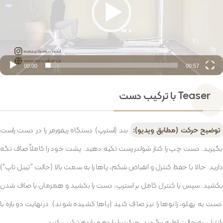
00:00
00:57
Teaser با ترکیب دست
توضیح حرکت (مطابق ویدیو):
بند (استرپ) دستگاه ریفورمر را در دست راست
بگیرید. دست چپ را کنار شولدر رست تکیه دهید. پشت خود را کاملاً صاف نگه
دارید. حالا با حفظ کنترل و انقباض شکم، پاها را به سمت بالا (حالت “تیبل تاپ”)
بکشید. سپس با کنترل کامل بر استرپ، دست را بکشید و همزمان با صاف شدن
دست به پهلو، زانوها را نیز صاف کنید (پاها کشیده شوند). درنهایت دوباره با
کنترل، به حالت اولیه برگردید. حرکت را با دم و بازدم ترکیب کنید.