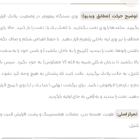
توضیح حرکت (مطابق ویدیو):
روی دستگاه ریفورمر در وضعیت پلانک قرار
بگیرید. ساعدها را روی تخت بگذارید. با کمک یک پا، تخت را باز کنید. حالا پای
مخالف را نیز روی لبه داخلی پلتفرم قرار دهید. با حفظ انقباض شکم و صاف نگه
داشتن زانوها، تخت را ببندید (کرییج را به داخل بکشید) و باسن خود را به سمت
بالا بکشید تا بدنتان شکلی شبیه به قله (V معکوس) به خود بگیرد. سپس با
کنترل، به حالت پلانک برگردید. دقت کنید که پشتتان به هیچ وجه گرد نشود.
دم و بازدم را فراموش نکنید. برای برگشت نهایی، ابتدا یک پا را روی کرییج قرار
دهید، تخت را ببندید و به آرامی به جای اولیه بازگردید.
تمرکز اصلی:
تقویت هسته بدن، عضلات همسترینگ و پشت، افزایش قدرت و
کنترل.