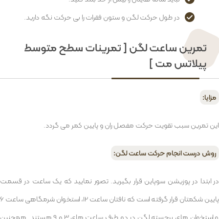
در طول حرکت لگن و ستون فقرات را بی حرکت نگه دارید.
تمرین ساعت لگن [ تمرینات سطح متوسط
پیلاتس مت ]
مزایا:
این تمرین سبب تقویت حرکت مفصل ران و پایین کمر می گردد.
روش درست انجام حرکت ساعت لگن:
در ابتدا در پوزیشن سوپاین قرار بگیرید. تصور نمایید که یک ساعت در قسمت
پایین شکمتان قرار گرفته است که نافتان ساعت 12، استخوان شرمگاهی ساعت 6
و استخوان های برجسته لگن در دو طرف ساعت های 3 و 9 هستند. همچنین