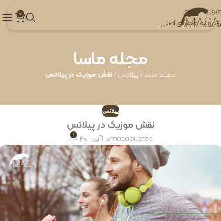
عبور به ناوبری
0
رفتن به محتوای اصلی
مجله ماسا
مجله ماسا
/
پیلاتس
/
نقش موزیک در پیلاتس
پیلاتس
نقش موزیک در پیلاتس
0
masapilates
در 1 آبان 1401