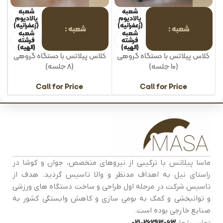
شعبه
شعبه
پالادیوم
پالادیوم
(زعفرانیه)
(زعفرانیه)
شعبه
شعبه
شعبه
شعبه
فرشته
فرشته
(الهیه)
(الهیه)
کلاس پیلاتس با دستگاه گروهی
کلاس پیلاتس با دستگاه گروهی
(10 جلسه)
(8 جلسه)
Call for Price
Call for Price
ماسا پیلاتس با ترکیبی از نیروهای متخصص، جوان و کوشا در
راستای نیل به اهداف مدنظر و والا تاسیس گردید. هدف از
تاسیس شرکت در مرحله اول طراحی و ساخت دستگاه های ورزشی
و توانبخشی و کمک به بومی سازی و کاهش وابستگی کشور به
صنایع خارجی بوده است.
تماس با ما:
26293063-021