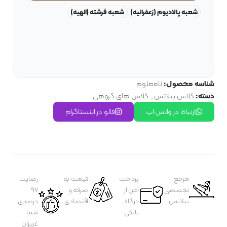
شعبه پالادیوم (زعفرانیه)
شعبه فرشته (الهیه)
شناسه محصول:
نامعلوم
دسته:
کلاس پیلاتس
,
کلاس های گروهی
ارتباط در واتس اپ
فالو در اینستاگرام
مرجع
پرداخت
قیمت به
رضایت
تخصصی
امن از
صرفه و
97
پیلاتس
درگاه
اقتصادی
درصدی
بانکی
شما
عزیزان