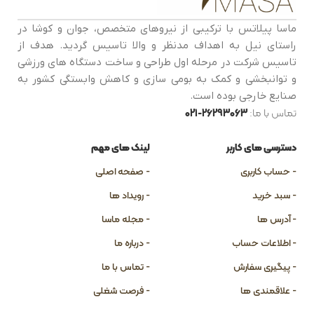
ماسا پیلاتس با ترکیبی از نیروهای متخصص، جوان و کوشا در
رمر
راستای نیل به اهداف مدنظر و والا تاسیس گردید. هدف از
تاسیس شرکت در مرحله اول طراحی و ساخت دستگاه های ورزشی
و توانبخشی و کمک به بومی سازی و کاهش وابستگی کشور به
صنایع خارجی بوده است.
تماس با ما:
26293063-021
دسترسی های کاربر
لینک های مهم
- حساب کاربری
- صفحه اصلی
- سبد خرید
- رویداد ها
- آدرس ها
- مجله ماسا
- اطلاعات حساب
- درباره ما
- پیگیری سفارش
- تماس با ما
- علاقمندی ها
- فرصت شغلی