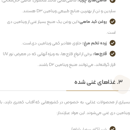
ماهی‌های چرب:
ماهی‌هایی مانند سالمون، ماهی خال‌مخالی،
ساردین و تن از بهترین منابع طبیعی ویتامین D3 هستند.
روغن کبد ماهی:
این روغن یک منبع بسیار غنی از ویتامین دی
است.
زرده تخم مرغ:
حاوی مقادیر کمی ویتامین دی است.
قارچ‌ها:
برخی از انواع قارچ‌ها، به ویژه آنهایی که در معرض نور UV
قرار گرفته‌اند، می‌توانند منبع ویتامین D2 باشند.
۳. غذاهای غنی شده
بسیاری از محصولات غذایی، به خصوص در کشورهایی که آفتاب کمتری دارند، با
ویتامین دی غنی می‌شوند. این مواد عبارتنداز:
شیر (گاو، سویا، بادام)