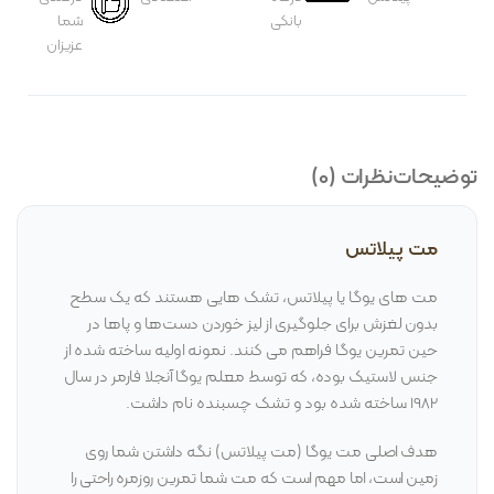
بانکی
شما
عزیزان
توضیحات
نظرات (0)
مت پیلاتس
مت های یوگا یا پیلاتس، تشک هایی هستند که یک سطح
بدون لغزش برای جلوگیری از لیز خوردن دست‌ها و پاها در
حین تمرین یوگا فراهم می کنند. نمونه اولیه ساخته شده از
جنس لاستیک بوده، که توسط معلم یوگا آنجلا فارمر در سال
1982 ساخته شده بود و تشک چسبنده نام داشت.
هدف اصلی مت یوگا (مت پیلاتس) نگه داشتن شما روی
زمین است، اما مهم است که مت شما تمرین روزمره راحتی را